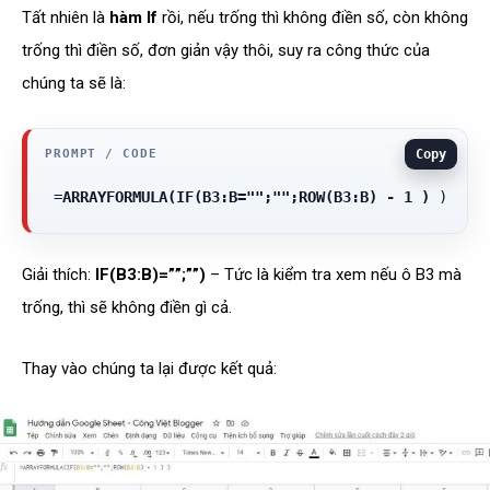
Tất nhiên là
hàm If
rồi, nếu trống thì không điền số, còn không
trống thì điền số, đơn giản vậy thôi, suy ra công thức của
chúng ta sẽ là:
Copy
 =
ARRAYFORMULA(IF(B3:B="";"";ROW(B3:B) - 1 )
 )
Giải thích:
IF(B3:B)=””;””)
– Tức là kiểm tra xem nếu ô B3 mà
trống, thì sẽ không điền gì cả.
Thay vào chúng ta lại được kết quả: