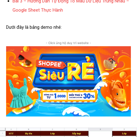
Bài 3 – Hướng Dẫn Tự Động Tô Màu Dữ Liệu Trùng Nhau –
Google Sheet Thực Hành
Dưới đây là bảng demo nhé:
- Click ủng hộ duy trì website -