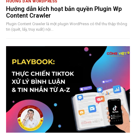
HƯỚNG DẪN WORDPRESS
Hướng dẫn kích hoạt bản quyền Plugin Wp
Content Crawler
Plugin Content Crawler là một plugin WordPress có thể thu thập thông
tin (quét, lấy, truy xuất) nội...