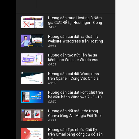
Hướng dẫn mua Hosting 3 Năm
giá CỰC RẺ tại Hostinger - Công
Việt Official #congvietblog
14:46
Hướng dẫn cài đặt và Quản lý
website Wordpress trên Hosting
của Hostinger - Công Việt Blog
39:54
Hướng dẫn tạo nút liên hệ đa
kênh cho Website Wordpress
04:01
Hướng dẫn cài đặt Wordpress
trên Cpanel | Công Việt Official
09:03
Hướng dẫn cài đặt Font chữ trên
hệ điều hành Windows 7 - 8 - 10
- 11 | Công Việt Official
03:50
Hướng dẫn đổi màu tóc trong
Canva bằng AI - Magic Edit Tool
- CongVietBlog
05:11
Hướng dẫn Tạo nhiều Chữ Ký
trên Gmail bằng công cụ có sẵn
04:38