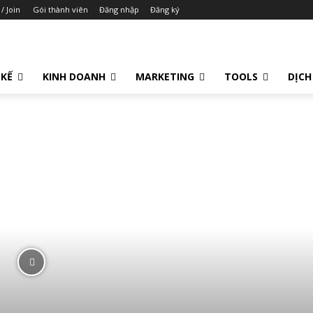
 / Join
Gói thành viên
Đăng nhập
Đăng ký
 KẾ
KINH DOANH
MARKETING
TOOLS
DỊCH