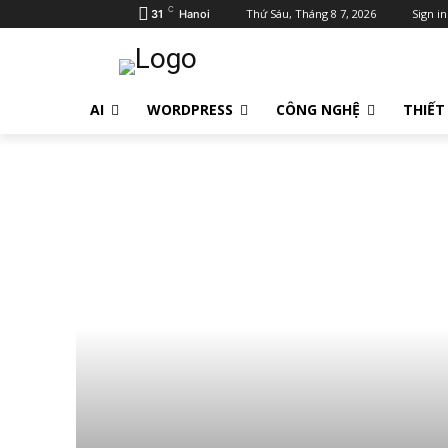
C
Thứ Sáu, Tháng 8 7, 2026
Sign in
31
Hanoi
AI
WORDPRESS
CÔNG NGHỆ
THIẾT