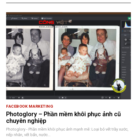
FACEBOOK MARKETING
Photoglory – Phần mềm khôi phục ảnh cũ
chuyên nghiệp
Photoglory - Phần mềm khôi phục ảnh mạnh mẽ: Loại bỏ vết trầy xước,
nếp nhăn, vết bẩn, nước...