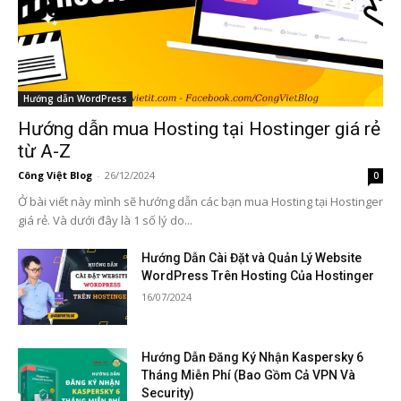
Hướng dẫn WordPress
Hướng dẫn mua Hosting tại Hostinger giá rẻ
từ A-Z
Công Việt Blog
-
26/12/2024
0
Ở bài viết này mình sẽ hướng dẫn các bạn mua Hosting tại Hostinger
giá rẻ. Và dưới đây là 1 số lý do...
Hướng Dẫn Cài Đặt và Quản Lý Website
WordPress Trên Hosting Của Hostinger
16/07/2024
Hướng Dẫn Đăng Ký Nhận Kaspersky 6
Tháng Miễn Phí (Bao Gồm Cả VPN Và
Security)