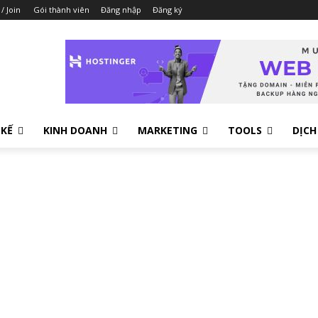
 / Join
Gói thành viên
Đăng nhập
Đăng ký
 KẾ
KINH DOANH
MARKETING
TOOLS
DỊCH