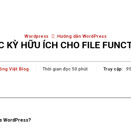
Wordpress
Hướng dẫn WordPress
C KỲ HỮU ÍCH CHO FILE FUN
ông Việt Blog
Truy cập:
Thời gian đọc
50
phút
9
Facebook
X
Pinterest
WhatsA
ons WordPress?