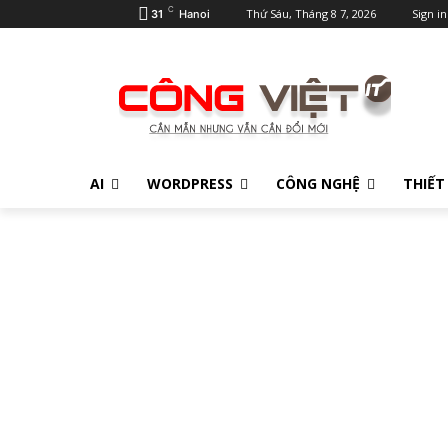
C
Thứ Sáu, Tháng 8 7, 2026
Sign in
31
Hanoi
AI
WORDPRESS
CÔNG NGHỆ
THIẾT