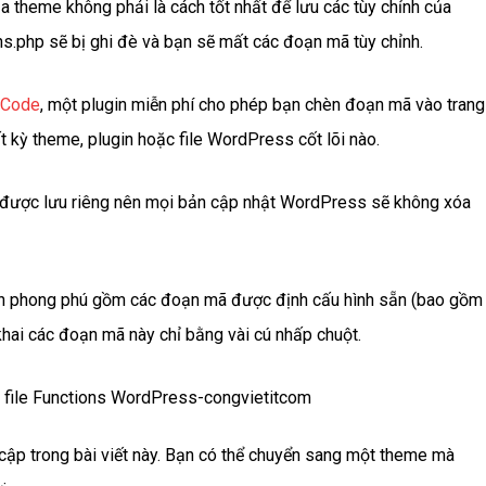
của theme không phải là cách tốt nhất để lưu các tùy chỉnh của
ns.php sẽ bị ghi đè và bạn sẽ mất các đoạn mã tùy chỉnh.
Code
, một plugin miễn phí cho phép bạn chèn đoạn mã vào trang
ỳ theme, plugin hoặc file WordPress cốt lõi nào.
ều được lưu riêng nên mọi bản cập nhật WordPress sẽ không xóa
n phong phú gồm các đoạn mã được định cấu hình sẵn (bao gồm
khai các đoạn mã này chỉ bằng vài cú nhấp chuột.
cập trong bài viết này. Bạn có thể chuyển sang một theme mà