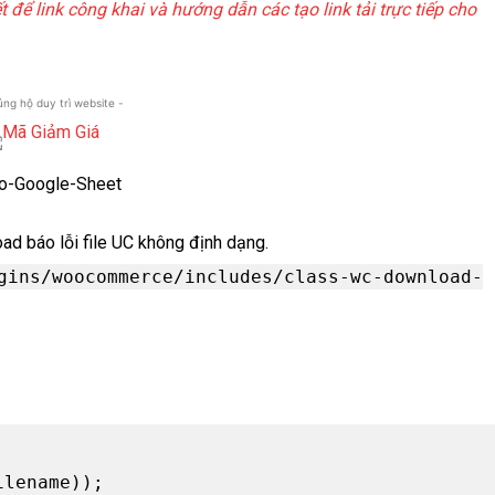
ết để link công khai và hướng dẫn các tạo link tải trực tiếp cho
 ủng hộ duy trì website -
d báo lỗi file UC không định dạng.
gins/woocommerce/includes/class-wc-download-
lename));
