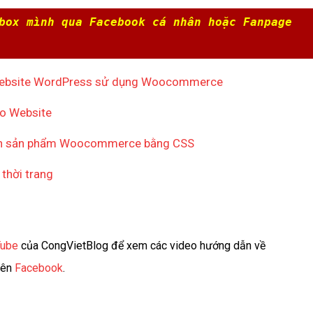
ox mình qua Facebook cá nhân hoặc Fanpage 
o website WordPress sử dụng Woocommerce
go Website
 ảnh sản phẩm Woocommerce bằng CSS
thời trang
Tube
của CongVietBlog để xem các video hướng dẫn về
rên
Facebook
.