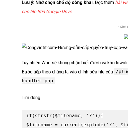
Lưu ý: Nhớ chọn chế độ công khai.
Đọc thêm
bài vi
các file trên Google Drive
.
- Click
Tuy nhiên Woo sẽ không nhận biết được và khi downloa
/plu
Bước tiếp theo chúng ta vào chỉnh sửa file của
handler.php
Tìm dòng
if(strstr($filename, '?')){

$filename = current(explode('?', $fi