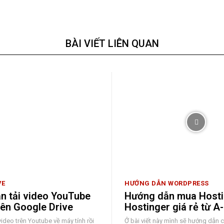
BÀI VIẾT LIÊN QUAN
VE
HƯỚNG DẪN WORDPRESS
n tải video YouTube
Hướng dẫn mua Hosti
 lên Google Drive
Hostinger giá rẻ từ A
video trên Youtube về máy tính rồi
Ở bài viết này mình sẽ hướng dẫn