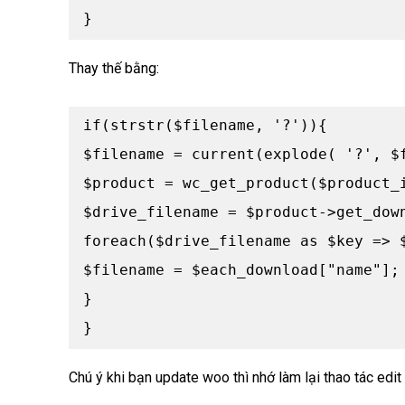
}
Thay thế bằng:
if(strstr($filename, '?')){

$filename = current(explode( '?', $f
$product = wc_get_product($product_i
$drive_filename = $product->get_down
foreach($drive_filename as $key => $
$filename = $each_download["name"];

}

}
Chú ý khi bạn update woo thì nhớ làm lại thao tác edit