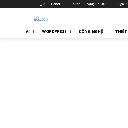
C
Thứ Sáu, Tháng 8 7, 2026
Sign in
31
Hanoi
AI
WORDPRESS
CÔNG NGHỆ
THIẾT