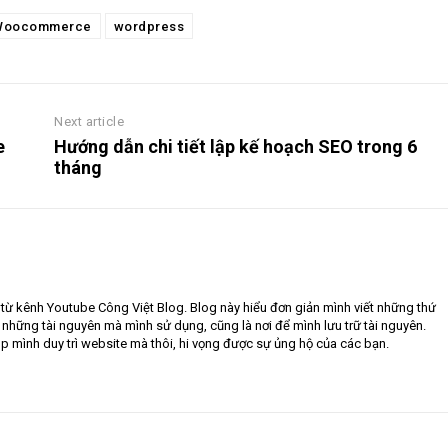
Woocommerce
wordpress
Next article
e
Hướng dẫn chi tiết lập kế hoạch SEO trong 6
tháng
 từ kênh Youtube Công Việt Blog. Blog này hiểu đơn giản mình viết những thứ
hững tài nguyên mà mình sử dụng, cũng là nơi để mình lưu trữ tài nguyên.
úp mình duy trì website mà thôi, hi vọng được sự ủng hộ của các bạn.