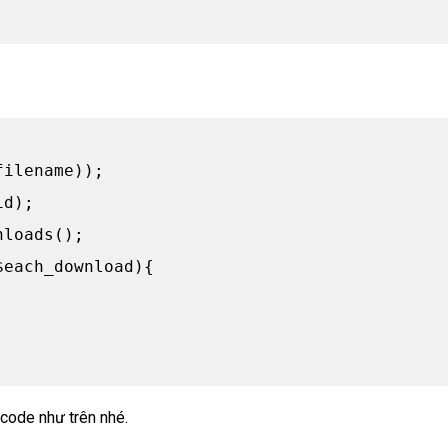
ilename));

d);

loads();

each_download){

 code như trên nhé.