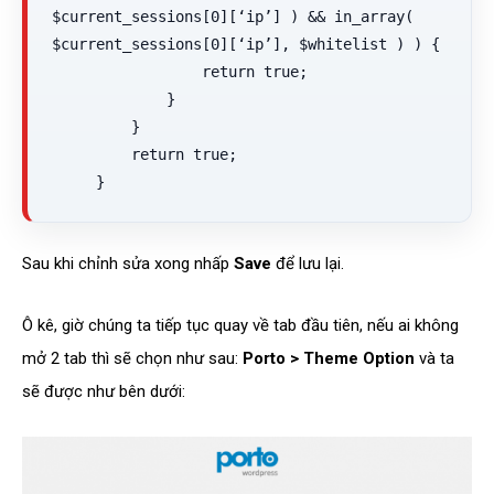
$current_sessions[0][‘ip’] ) && in_array( 
$current_sessions[0][‘ip’], $whitelist ) ) {

                 return true;

             }

         }

         return true;

     }
Sau khi chỉnh sửa xong nhấp
Save
để lưu lại.
Ô kê, giờ chúng ta tiếp tục quay về tab đầu tiên, nếu ai không
mở 2 tab thì sẽ chọn như sau:
Porto > Theme Option
và ta
sẽ được như bên dưới: