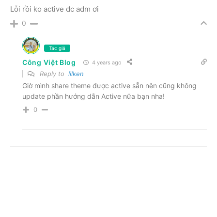
Lỗi rồi ko active đc adm ơi
0
Tác giả
Công Việt Blog
4 years ago
Reply to
lilken
Giờ mình share theme được active sẵn nên cũng không
update phần hướng dẫn Active nữa bạn nha!
0