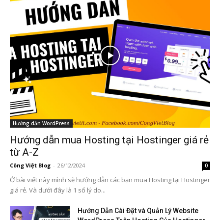
Hướng dẫn WordPress
Hướng dẫn mua Hosting tại Hostinger giá rẻ
từ A-Z
Công Việt Blog
-
26/12/2024
0
Ở bài viết này mình sẽ hướng dẫn các bạn mua Hosting tại Hostinger
giá rẻ. Và dưới đây là 1 số lý do...
Hướng Dẫn Cài Đặt và Quản Lý Website