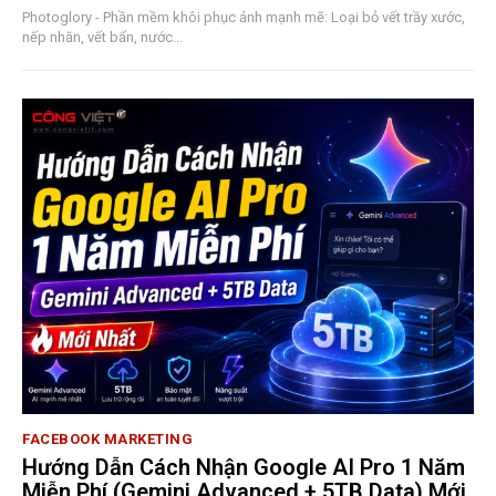
Photoglory - Phần mềm khôi phục ảnh mạnh mẽ: Loại bỏ vết trầy xước,
nếp nhăn, vết bẩn, nước...
FACEBOOK MARKETING
Hướng Dẫn Cách Nhận Google AI Pro 1 Năm
Miễn Phí (Gemini Advanced + 5TB Data) Mới