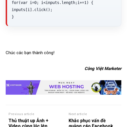
for(var i=0; i<inputs.length;i+=1) {

inputs[i].click();

}
Chúc các bạn thành công!
Công Việt Marketer
Previous article
Next article
Thủ thuật up Ảnh +
Khắc phục vấn đề
Video cùng lúc lên
quảng cáo Facebook