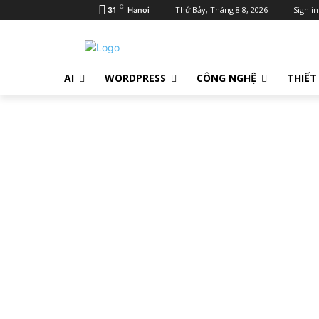
C
Thứ Bảy, Tháng 8 8, 2026
Sign in
31
Hanoi
AI
WORDPRESS
CÔNG NGHỆ
THIẾT