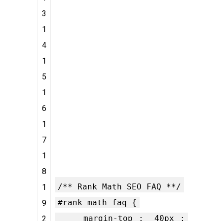
3
1
4
1
5
1
6
1
7
1
8
/** Rank Math SEO FAQ **/
1
#rank-math-faq {
9
margin-top
:
40px
;
2