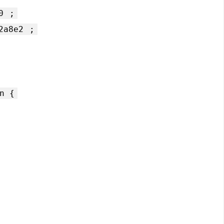
0
;
2a8e2
;
n {