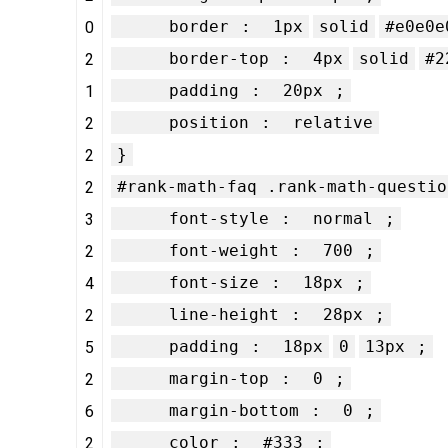
border
:
1px
solid
#e0e0e
0
border-top
:
4px
solid
#2
2
padding
:
20px
;
1
position
:
relative
2
}
2
#rank-math-faq .rank-math-questio
2
font-style
:
normal
;
3
font-weight
:
700
;
2
font-size
:
18px
;
4
line-height
:
28px
;
2
padding
:
18px
0
13px
;
5
margin-top
:
0
;
2
margin-bottom
:
0
;
6
color
:
#333
;
2