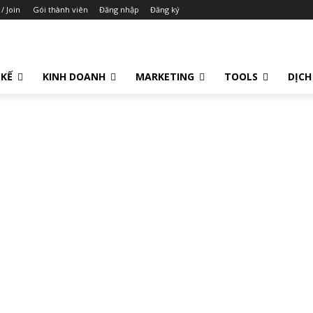
 / Join
Gói thành viên
Đăng nhập
Đăng ký
 KẾ
KINH DOANH
MARKETING
TOOLS
DỊCH