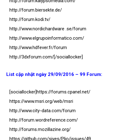
http://forum.kalypsomedia.com/
http://forum.biersekte.de/
http://forum.kodi.tv/
http://www.nordichardware .se/forum
http://www.elgrupoinformatico.com/
http://www.hdfever.fr/forum
http://3dxforum.com/[/sociallocker]
List cập nhật ngày 29/09/2016 – 99 Forum:
[sociallocker]https://forums.cpanel.net/
https://www.msri.org/web/msri
http://www.city-data.com/forum
http://forum.wordreference.com/
http://forums.mozillazine.org/
https://github.com/sives/Plio/issues/49