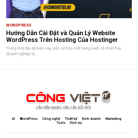
WORDPRESS
Hướng Dẫn Cài Đặt và Quản Lý Website
WordPress Trên Hosting Của Hostinger
Trong thời đại số hiện nay, việc sở hữu một trang web cá nhân hay
doanh nghiệp là...
AI
WordPress
Công nghệ
Thiết kế
Kinh doanh
Marketing
Tools
Dịch vụ