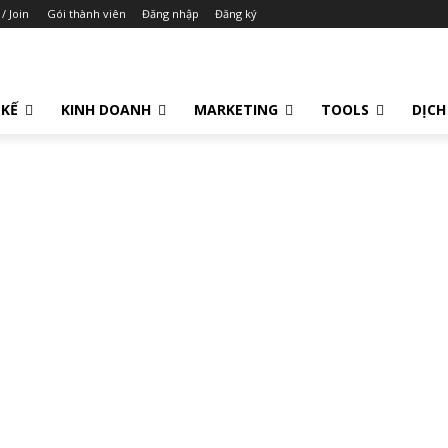
 / Join
Gói thành viên
Đăng nhập
Đăng ký
 KẾ
KINH DOANH
MARKETING
TOOLS
DỊCH