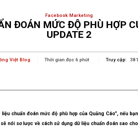
Facebook Marketing
HẨN ĐOÁN MỨC ĐỘ PHÙ HỢP C
UPDATE 2
ông Việt Blog
Truy cập:
Thời gian đọc
6
phút
38
Facebook
X
Pinterest
WhatsA
Dữ liệu chuẩn đoán mức độ phù hợp của Quảng Cáo”, nếu bạn
 sẽ nói sơ lược về cách sử dụng dữ liệu chuẩn đoán sao cho