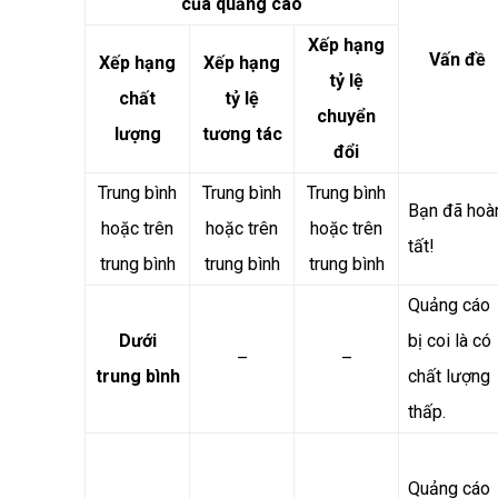
của quảng cáo
Xếp hạng
Vấn đề
Xếp hạng
Xếp hạng
tỷ lệ
chất
tỷ lệ
chuyển
lượng
tương tác
đổi
Trung bình
Trung bình
Trung bình
Bạn đã hoà
hoặc trên
hoặc trên
hoặc trên
tất!
trung bình
trung bình
trung bình
Quảng cáo
Dưới
bị coi là có
–
–
trung bình
chất lượng
thấp.
Quảng cáo