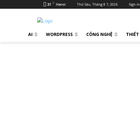
C
Thứ Sáu, Tháng 8 7, 2026
Sign in
31
Hanoi
AI
WORDPRESS
CÔNG NGHỆ
THIẾT