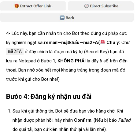
4- Lúc này, bạn cần nhắn tin cho Bot theo đúng cú pháp cực
kỳ nghiêm ngặt sau:
email—mậtkhẩu—mã2FA(
Chú ý:
Chữ
mã2FA
ở đây chính là đoạn mã ký tự (Secret Key) bạn đã
lưu ra Notepad ở Bước 1,
KHÔNG PHẢI
là dãy 6 số trên điện
thoại. Bạn nhớ xóa hết mọi khoảng trắng trong đoạn mã đó
trước khi gửi cho Bot nhé!)
Bước 4: Đăng ký nhận ưu đãi
Sau khi gửi thông tin, Bot sẽ đưa bạn vào hàng chờ. Khi
nhận được phản hồi, hãy nhấn
Confirm
. (Nếu bị báo
Failed
do quá tải, bạn cứ kiên nhẫn thử lại vài lần nhé).