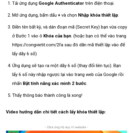
Tải ứng dụng
Google Authenticator
trên điện thoại.
Mở ứng dụng, bấm dấu
+
và chọn
Nhập khóa thiết lập
.
Điền tên bất kỳ, và dán đoạn mã (Secret Key) bạn vừa copy
ở Bước 1 vào ô
Khóa của bạn
. (hoặc bạn có thể vào trang
https://congvietit.com/2fa sau đó dãn mã thiết lập vào để
lấy dãy 6 số)
Ứng dụng sẽ tạo ra một dãy 6 số (thay đổi liên tục). Bạn
lấy 6 số này nhập ngược lại vào trang web của Google rồi
nhấn
Bật tính năng xác minh 2 bước
.
Thấy thông báo thành công là xong!
Video hướng dẫn chi tiết cách lấy khóa thiết lập:
- Click ủng hộ duy trì website -