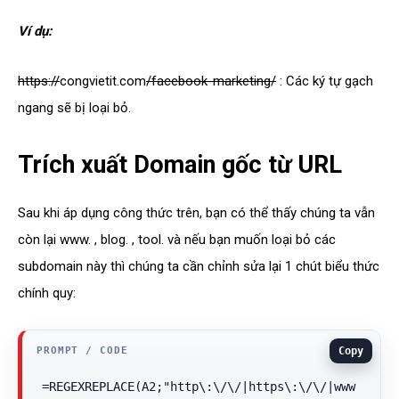
Ví dụ:
https://
congvietit.com
/facebook-marketing/
: Các ký tự gạch
ngang sẽ bị loại bỏ.
Trích xuất Domain gốc từ URL
Sau khi áp dụng công thức trên, bạn có thể thấy chúng ta vẫn
còn lại www. , blog. , tool. và nếu bạn muốn loại bỏ các
subdomain này thì chúng ta cần chỉnh sửa lại 1 chút biểu thức
chính quy:
Copy
=REGEXREPLACE(A2;"http\:\/\/|https\:\/\/|www