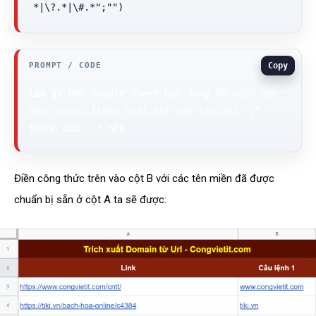
*|\?.*|\#.*";"")
Copy
Lưu ý:
 Nếu Google Sheet bạn đang để ngôn ngữ 
khác ngoài tiếng Việt thì sửa lại dấu ";" 
thành dấu "," nhé.
Điền công thức trên vào cột B với các tên miền đã được
chuẩn bị sẵn ở cột A ta sẽ được: