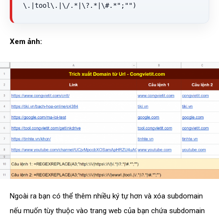
\.|tool\.|\/.*|\?.*|\#.*";"")
Xem ảnh:
Ngoài ra bạn có thể thêm nhiều ký tự hơn và xóa subdomain
nếu muốn tùy thuộc vào trang web của bạn chứa subdomain