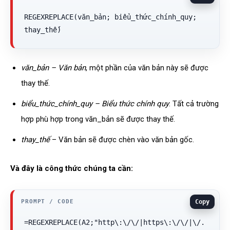
REGEXREPLACE(văn_bản; biểu_thức_chính_quy; 
thay_thế)
văn_bản – Văn bản
, một phần của văn bản này sẽ được
thay thế.
biểu_thức_chính_quy – Biểu thức chính quy
. Tất cả trường
hợp phù hợp trong văn_bản sẽ được thay thế.
thay_thế
– Văn bản sẽ được chèn vào văn bản gốc.
Và đây là công thức chúng ta cần:
Copy
=REGEXREPLACE(A2;"http\:\/\/|https\:\/\/|\/.