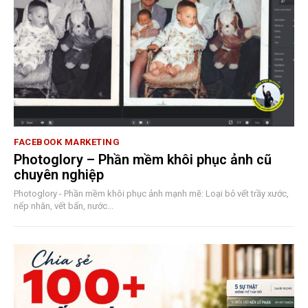
FACEBOOK MARKETING
Photoglory – Phần mềm khôi phục ảnh cũ
chuyên nghiệp
Photoglory - Phần mềm khôi phục ảnh mạnh mẽ: Loại bỏ vết trầy xước,
nếp nhăn, vết bẩn, nước...