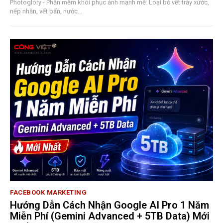
Photoglory - Phần mềm khôi phục ảnh mạnh mẽ: Loại bỏ vết trầy xước,
nếp nhăn, vết bẩn, nước...
FACEBOOK MARKETING
Hướng Dẫn Cách Nhận Google AI Pro 1 Năm
Miễn Phí (Gemini Advanced + 5TB Data) Mới