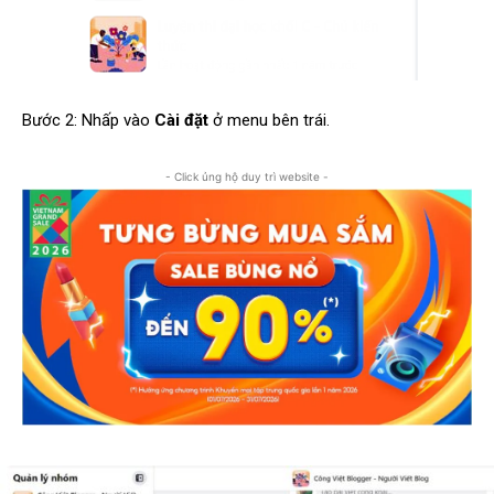
Bước 2: Nhấp vào
Cài đặt
ở menu bên trái.
- Click ủng hộ duy trì website -