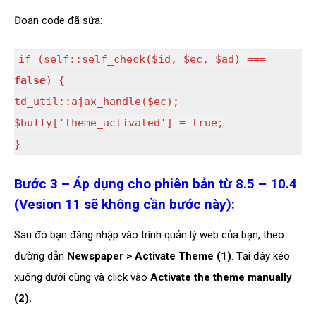
Đoạn code đã sửa:
if (self::self_check($id, $ec, $ad) ===
false
) {
td_util::ajax_handle($ec);
$buffy['theme_activated'] = true;
}
Bước 3 – Áp dụng cho phiên bản từ 8.5 – 10.4
(Vesion 11 sẽ không cần bước này):
Sau đó bạn đăng nhập vào trình quản lý web của bạn, theo
đường dẫn
Newspaper > Activate Theme (1)
. Tại đây kéo
xuống dưới cùng và click vào
Activate the theme manually
(2).