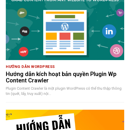
HƯỚNG DẪN WORDPRESS
Hướng dẫn kích hoạt bản quyền Plugin Wp
Content Crawler
Plugin Content Crawler là một plugin WordPress có thể thu thập thông
tin (quét, lấy, truy xuất) nội...