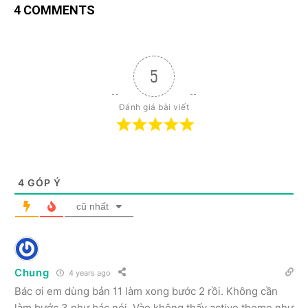
4 COMMENTS
5
Đánh giá bài viết
4
GÓP Ý
cũ nhất
Chung
4 years ago
Bác ơi em dùng bản 11 làm xong bước 2 rồi. Không cần
làm bước 3 như bác nói. Vào không thấy active theme như