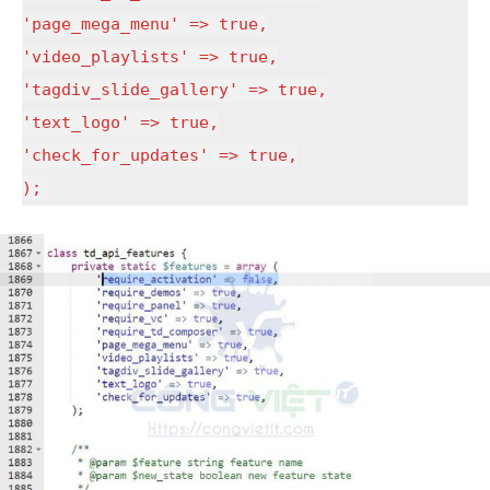
'page_mega_menu' => true,
'video_playlists' => true,
'tagdiv_slide_gallery' => true,
'text_logo' => true,
'check_for_updates' => true,
);