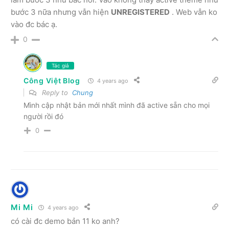
bước 3 nữa nhưng vẫn hiện
UNREGISTERED
. Web vẫn ko
vào đc bác ạ.
0
Tác giả
Công Việt Blog
4 years ago
Reply to
Chung
Mình cập nhật bản mới nhất mình đã active sẵn cho mọi
người rồi đó
0
Mi Mi
4 years ago
có cài đc demo bản 11 ko anh?