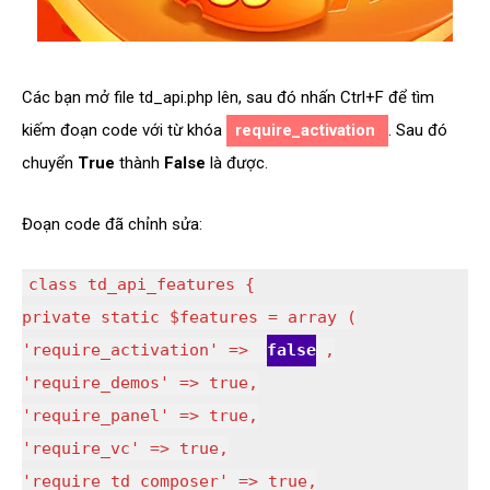
Các bạn mở file td_api.php lên, sau đó nhấn Ctrl+F để tìm
kiếm đoạn code với từ khóa
require_activation
. Sau đó
chuyển
True
thành
False
là được.
Đoạn code đã chỉnh sửa:
class td_api_features {
private static $features = array (
'require_activation' =>
false
,
'require_demos' => true,
'require_panel' => true,
'require_vc' => true,
'require_td_composer' => true,