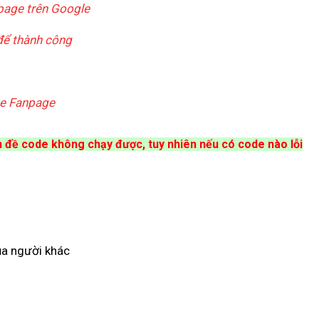
page trên Google
để thành công
ike Fanpage
n đề code không chạy được, tuy nhiên nếu có code nào lỗi
ủa người khác