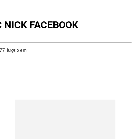
C NICK FACEBOOK
77
lượt xem
pp