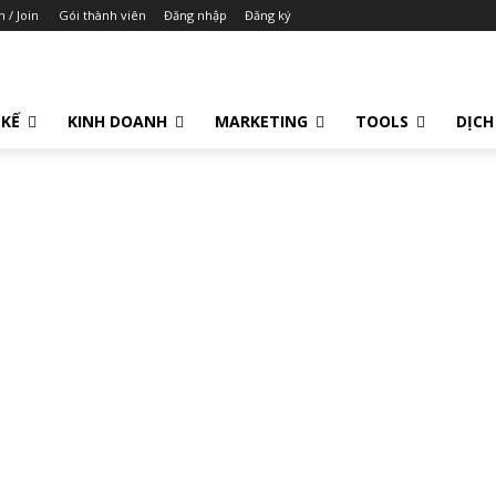
n / Join
Gói thành viên
Đăng nhập
Đăng ký
 KẾ
KINH DOANH
MARKETING
TOOLS
DỊCH