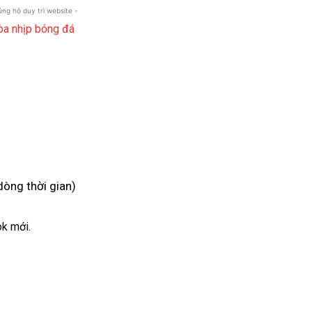
 ủng hộ duy trì website -
dòng thời gian)
ok mới.