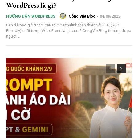
WordPress là gì?
Công Việt Blog
-
04/09/2023
HƯỚNG DẪN WORDPRESS
Bạn đã bao giờ tự hỏi cấu trúc permalink thân thiện với SEO (SEO
Friendly) nhất trong WordPress là gì chưa? CongVietBlog thường được
người...