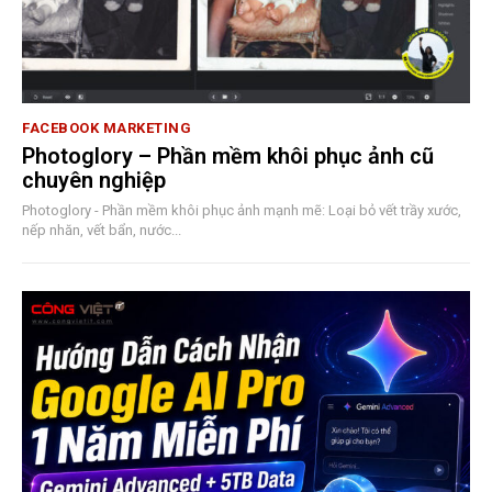
FACEBOOK MARKETING
Photoglory – Phần mềm khôi phục ảnh cũ
chuyên nghiệp
Photoglory - Phần mềm khôi phục ảnh mạnh mẽ: Loại bỏ vết trầy xước,
nếp nhăn, vết bẩn, nước...