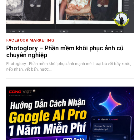
FACEBOOK MARKETING
Photoglory – Phần mềm khôi phục ảnh cũ
chuyên nghiệp
Photoglory - Phần mềm khôi phục ảnh mạnh mẽ: Loại bỏ vết trầy xước,
nếp nhăn, vết bẩn, nước...