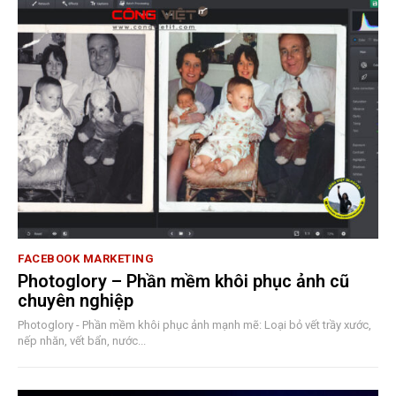
FACEBOOK MARKETING
Photoglory – Phần mềm khôi phục ảnh cũ
chuyên nghiệp
Photoglory - Phần mềm khôi phục ảnh mạnh mẽ: Loại bỏ vết trầy xước,
nếp nhăn, vết bẩn, nước...