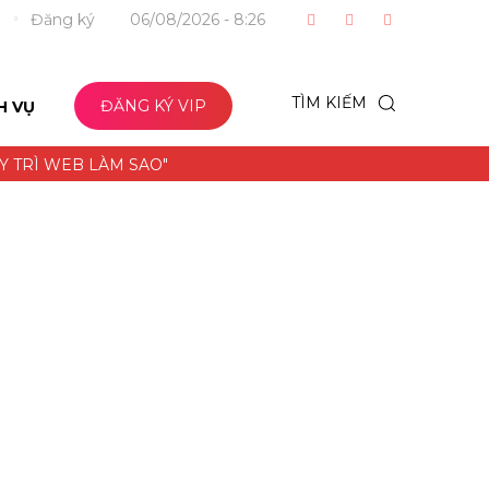
p
Đăng ký
06/08/2026 - 8:26
TÌM KIẾM
ĐĂNG KÝ VIP
H VỤ
UY TRÌ WEB LÀM SAO"