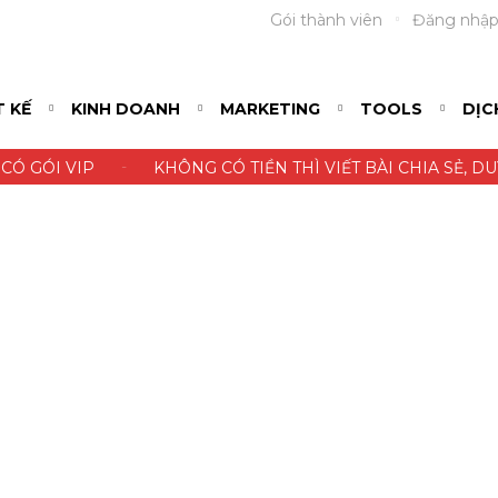
Gói thành viên
Đăng nhậ
T KẾ
KINH DOANH
MARKETING
TOOLS
DỊC
-
CÓ GÓI VIP
KHÔNG CÓ TIỀN THÌ VIẾT BÀI CHIA SẺ, D