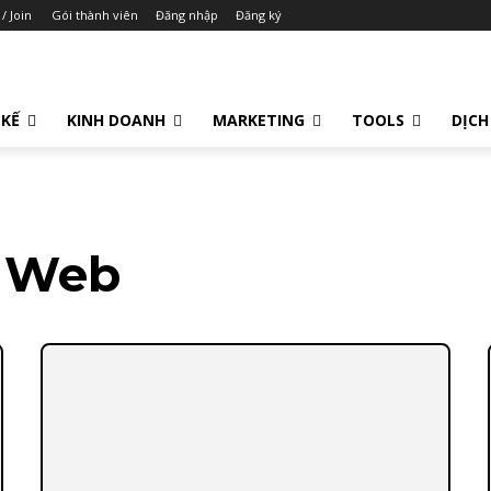
 / Join
Gói thành viên
Đăng nhập
Đăng ký
 KẾ
KINH DOANH
MARKETING
TOOLS
DỊCH
ế Web