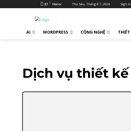
C
Thứ Sáu, Tháng 8 7, 2026
Sign in
31
Hanoi
AI
WORDPRESS
CÔNG NGHỆ
THIẾT
Dịch vụ thiết k